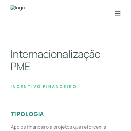
SOBRE NÓS
Internacionalização
INCENTIVOS FINANCEIROS
INCENTIVOS FISCAIS
PME
CONTACTOS
PESQUISAR
INCENTIVO FINANCEIRO
TIPOLOGIA
Apoios financeiro a projetos que reforcem a