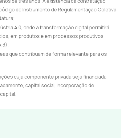
nos de três anos. A existência da contratação
o código do Instrumento de Regulamentação Coletiva
datura;
ústria 4.0, onde a transformação digital permitirá
ios, em produtos e em processos produtivos
.3);
reas que contribuam de forma relevante para os
perações cuja componente privada seja financiada
nadamente, capital social, incorporação de
apital.