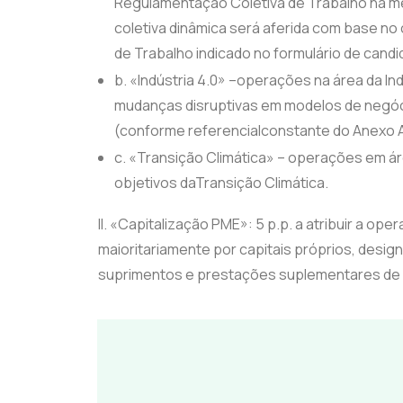
Regulamentação Coletiva de Trabalho há me
coletiva dinâmica será aferida com base n
de Trabalho indicado no formulário de candi
b. «Indústria 4.0» –operações na área da Ind
mudanças disruptivas em modelos de negóc
(conforme referencialconstante do Anexo A
c. «Transição Climática» – operações em á
objetivos daTransição Climática.
II. «Capitalização PME»: 5 p.p. a atribuir a o
maioritariamente por capitais próprios, desig
suprimentos e prestações suplementares de c